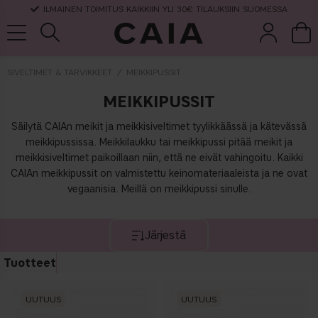
ILMAINEN TOIMITUS KAIKKIIN YLI 30€ TILAUKSIIN SUOMESSA
SIVELTIMET & TARVIKKEET
MEIKKIPUSSIT
MEIKKIPUSSIT
et &
kuivashampo
hajuvesi
setit
tarvikkeet
o
Säilytä CAIAn meikit ja meikkisiveltimet tyylikkäässä ja kätevässä
meikkipussissa. Meikkilaukku tai meikkipussi pitää meikit ja
meikkisiveltimet paikoillaan niin, että ne eivät vahingoitu. Kaikki
CAIAn meikkipussit on valmistettu keinomateriaaleista ja ne ovat
vegaanisia. Meillä on meikkipussi sinulle.
Järjestä
Tuotteet
UUTUUS
UUTUUS