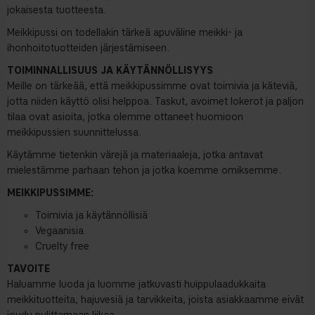
jokaisesta tuotteesta.
Meikkipussi on todellakin tärkeä apuväline meikki- ja
ihonhoitotuotteiden järjestämiseen.
TOIMINNALLISUUS JA KÄYTÄNNÖLLISYYS
Meille on tärkeää, että meikkipussimme ovat toimivia ja käteviä,
jotta niiden käyttö olisi helppoa. Taskut, avoimet lokerot ja paljon
tilaa ovat asioita, jotka olemme ottaneet huomioon
meikkipussien suunnittelussa.
Käytämme tietenkin värejä ja materiaaleja, jotka antavat
mielestämme parhaan tehon ja jotka koemme omiksemme.
MEIKKIPUSSIMME:
Toimivia ja käytännöllisiä
Vegaanisia
Cruelty free
TAVOITE
Haluamme luoda ja luomme jatkuvasti huippulaadukkaita
meikkituotteita, hajuvesiä ja tarvikkeita, joista asiakkaamme eivät