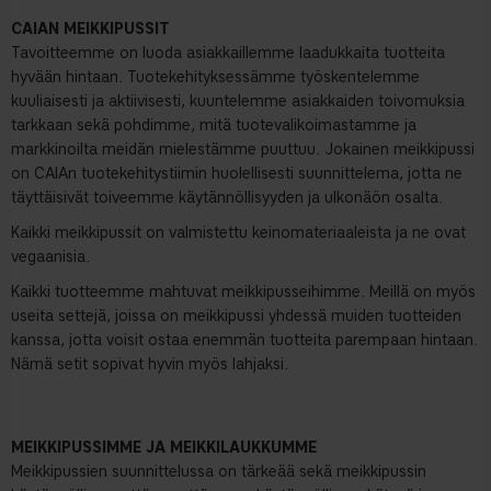
CAIAN MEIKKIPUSSIT
Tavoitteemme on luoda asiakkaillemme laadukkaita tuotteita
hyvään hintaan. Tuotekehityksessämme työskentelemme
kuuliaisesti ja aktiivisesti, kuuntelemme asiakkaiden toivomuksia
tarkkaan sekä pohdimme, mitä tuotevalikoimastamme ja
markkinoilta meidän mielestämme puuttuu. Jokainen meikkipussi
on CAIAn tuotekehitystiimin huolellisesti suunnittelema, jotta ne
täyttäisivät toiveemme käytännöllisyyden ja ulkonäön osalta.
Kaikki meikkipussit on valmistettu keinomateriaaleista ja ne ovat
vegaanisia.
Kaikki tuotteemme mahtuvat meikkipusseihimme. Meillä on myös
useita settejä, joissa on meikkipussi yhdessä muiden tuotteiden
kanssa, jotta voisit ostaa enemmän tuotteita parempaan hintaan.
Nämä setit sopivat hyvin myös lahjaksi.
MEIKKIPUSSIMME JA MEIKKILAUKKUMME
Meikkipussien suunnittelussa on tärkeää sekä meikkipussin