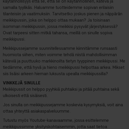
käytännöllisyys että se, että se on käytännöllinen, kätevä ja
samalla tyylikäs. Haluamme tuotteidemme sopivan erilaisiin
tilanteisiin ja vaatimuksiin. Tarvitsetko joskus pienen ja näppärän
meikkipussin, joka on helppo ottaa mukaan? Ja toisinaan
isomman meikkipussin, jossa meikkisi pysyvät järjestyksessä?
Ovat tarpeesi sitten mitkä tahansa, meillä on sinulle sopiva
meikkipussi.
Meikkipussejamme suunnitellessamme kiinnitämme runsaasti
huomiota siihen, miten voimme tehdä niistä mahdollisimman
käteviä ja puuttuuko markkinoilta tietyn tyyppinen meikkipussi. Me
tiedämme, että hyvä ja hieno meikkipussi helpottaa arkea. Mikset
siis lisäisi arkeen hieman luksusta upealla meikkipussilla?
VINKKEJÄ SINULLE
Meikkipussit on helppo pyyhkiä puhtaiksi ja pitää puhtaina sekä
ulkoisesti että sisäisesti.
Jos sinulla on meikkipussejamme koskevia kysymyksiä, voit aina
ottaa yhteyttä asiakaspalveluumme.
Tutustu myös Youtube-kanavaamme, jossa esittelemme
meikkipussimme yksityiskohtaisemmin, jotta saat tietoa