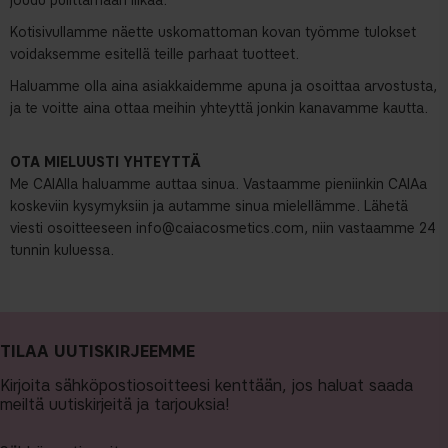
joudu pulittamaan liikaa.
Kotisivullamme näette uskomattoman kovan työmme tulokset
voidaksemme esitellä teille parhaat tuotteet.
Haluamme olla aina asiakkaidemme apuna ja osoittaa arvostusta,
ja te voitte aina ottaa meihin yhteyttä jonkin kanavamme kautta.
OTA MIELUUSTI YHTEYTTÄ
Me CAIAlla haluamme auttaa sinua. Vastaamme pieniinkin CAIAa
koskeviin kysymyksiin ja autamme sinua mielellämme. Lähetä
viesti osoitteeseen
info@caiacosmetics.com
, niin vastaamme 24
tunnin kuluessa.
TILAA UUTISKIRJEEMME
Kirjoita sähköpostiosoitteesi kenttään, jos haluat saada
meiltä uutiskirjeitä ja tarjouksia!