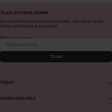
TILAA UUTISKIRJEEMME
Kirjoita sähköpostiosoitteesi kenttään, jos haluat saada
meiltä uutiskirjeitä ja tarjouksia!
Sähköpostiosoite
TILAA
TIEDOT
Tietoa CAIA Cosmetics
ASIAKASPALVELU
Työpaikat
Ota yhteyttä
Ostoehdot