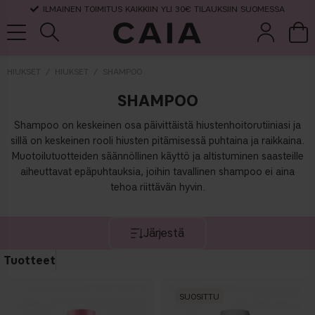
ILMAINEN TOIMITUS KAIKKIIN YLI 30€ TILAUKSIIN SUOMESSA
HIUKSET
HIUKSET
SHAMPOO
SHAMPOO
et &
kuivashampo
hajuvesi
setit
tarvikkeet
o
Shampoo on keskeinen osa päivittäistä hiustenhoitorutiiniasi ja
sillä on keskeinen rooli hiusten pitämisessä puhtaina ja raikkaina.
Muotoilutuotteiden säännöllinen käyttö ja altistuminen saasteille
aiheuttavat epäpuhtauksia, joihin tavallinen shampoo ei aina
tehoa riittävän hyvin.
Järjestä
Tuotteet
SUOSITTU