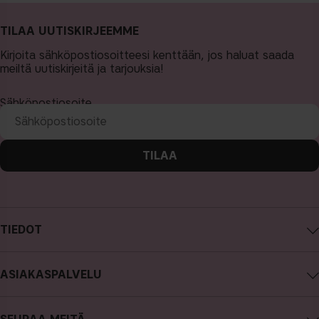
TILAA UUTISKIRJEEMME
Kirjoita sähköpostiosoitteesi kenttään, jos haluat saada
meiltä uutiskirjeitä ja tarjouksia!
Sähköpostiosoite
TILAA
TIEDOT
Tietoa CAIA Cosmetics
ASIAKASPALVELU
Työpaikat
Ota yhteyttä
Ostoehdot