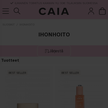
TOIMITUSAIKA 3-5 ARKIPÄIVÄÄ
SUOSIKIT
IHONHOITO
IHONHOITO
et &
kuivashampo
hajuvesi
setit
tarvikkeet
o
Järjestä
Tuotteet
BEST SELLER
BEST SELLER