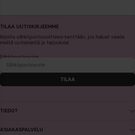
TILAA UUTISKIRJEEMME
Kirjoita sähköpostiosoitteesi kenttään, jos haluat saada
meiltä uutiskirjeitä ja tarjouksia!
Sähköpostiosoite
TILAA
TIEDOT
Tietoa CAIA Cosmetics
ASIAKASPALVELU
Työpaikat