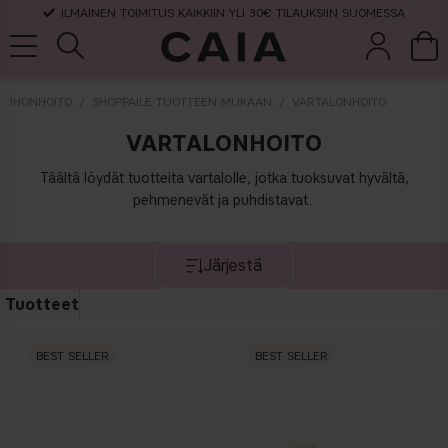
ILMAINEN TOIMITUS KAIKKIIN YLI 30€ TILAUKSIIN SUOMESSA
IHONHOITO
SHOPPAILE TUOTTEEN MUKAAN
VARTALONHOITO
VARTALONHOITO
et &
kuivashampo
hajuvesi
setit
tarvikkeet
o
Täältä löydät tuotteita vartalolle, jotka tuoksuvat hyvältä,
pehmenevät ja puhdistavat.
Järjestä
Tuotteet
BEST SELLER
BEST SELLER