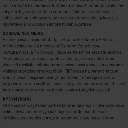
voi itse valita haluamansa tuotteet. Lahjakorttimme on sähköinen
lahjakortti, joka lähetetään suoraan sähköpostiosoitteeseesi.
Lahjakortti on voimassa vuoden ajan ostohetkestä, ja kassalla
käytettävä arvokoodi on ilmoitettu lahjakortissa.
SOSIAALINEN MEDIA
Haluatko lisää inspiraatiota tai tietoa tuotteistamme? Seuraa
meitä sosiaalisessa mediassa! Olemme Youtubessa,
Instagramissa ja TikTokissa, joissa esittelemme erilaista sisältöä.
Youtubessa on runsaasti opetusvideoita, joissa esittelemme
yhdessä meikkitaiteilijoidemme kanssa uusia lookeja ja annamme
vinkkejä tuotteidemme käytöstä. TikTokissa haluamme kutsua
sinut mukaan inspiraatioihin ja huumoriin, ja Instagramissa on
paljon inspiroivaa sisältöä, jonka sinä ja me olemme luoneet, sekä
tietoa lanseerattavista tuotteista ja varastotäydennyksistä.
KYSYMYKSIÄ?
Onko sinulla kysyttävää tuotteistamme tai onko sinulla vaikeuksia
valita sävyä tai tuotetyyppiä? Kirjoita meille osoitteeseen:
info@caiacosmetics.com
, niin autamme sinua mielellämme.