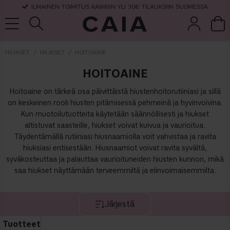
ILMAINEN TOIMITUS KAIKKIIN YLI 30€ TILAUKSIIN SUOMESSA
HIUKSET
HIUKSET
HOITOAINE
HOITOAINE
et &
kuivashampo
hajuvesi
setit
tarvikkeet
o
Hoitoaine on tärkeä osa päivittäistä hiustenhoitorutiiniasi ja sillä
on keskeinen rooli hiusten pitämisessä pehmeinä ja hyvinvoivina.
Kun muotoilutuotteita käytetään säännöllisesti ja hiukset
altistuvat saasteille, hiukset voivat kuivua ja vaurioitua.
Täydentämällä rutiiniasi hiusnaamiolla voit vahvistaa ja ravita
hiuksiasi entisestään. Hiusnaamiot voivat ravita syvältä,
syväkosteuttaa ja palauttaa vaurioituneiden hiusten kunnon, mikä
saa hiukset näyttämään terveemmiltä ja elinvoimaisemmilta.
Järjestä
Tuotteet