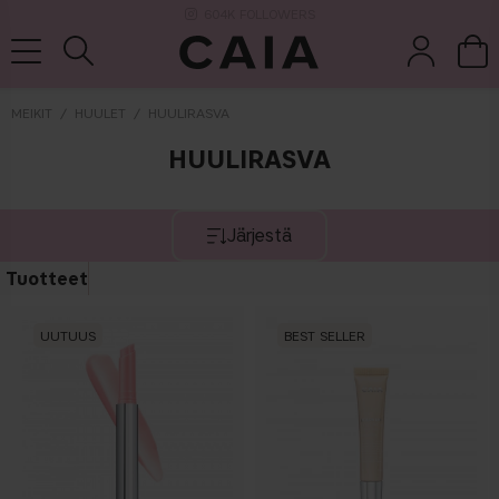
604K FOLLOWERS
MEIKIT
HUULET
HUULIRASVA
HUULIRASVA
et &
kuivashampo
hajuvesi
setit
tarvikkeet
o
Järjestä
Tuotteet
UUTUUS
BEST SELLER