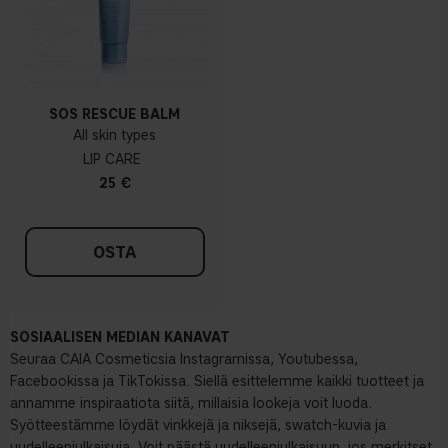
SOS RESCUE BALM
All skin types
LIP CARE
25 €
OSTA
SOSIAALISEN MEDIAN KANAVAT
Seuraa CAIA Cosmeticsia Instagramissa, Youtubessa,
Facebookissa ja TikTokissa. Siellä esittelemme kaikki tuotteet ja
annamme inspiraatiota siitä, millaisia lookeja voit luoda.
Syötteestämme löydät vinkkejä ja niksejä, swatch-kuvia ja
uudelleenjulkaisuja. Voit päästä uudelleenjulkaisuun, jos merkitset