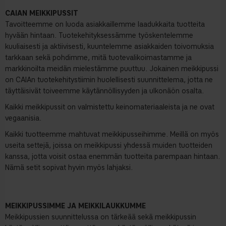
CAIAN MEIKKIPUSSIT
Tavoitteemme on luoda asiakkaillemme laadukkaita tuotteita
hyvään hintaan. Tuotekehityksessämme työskentelemme
kuuliaisesti ja aktiivisesti, kuuntelemme asiakkaiden toivomuksia
tarkkaan sekä pohdimme, mitä tuotevalikoimastamme ja
markkinoilta meidän mielestämme puuttuu. Jokainen meikkipussi
on CAIAn tuotekehitystiimin huolellisesti suunnittelema, jotta ne
täyttäisivät toiveemme käytännöllisyyden ja ulkonäön osalta.
Kaikki meikkipussit on valmistettu keinomateriaaleista ja ne ovat
vegaanisia.
Kaikki tuotteemme mahtuvat meikkipusseihimme. Meillä on myös
useita settejä, joissa on meikkipussi yhdessä muiden tuotteiden
kanssa, jotta voisit ostaa enemmän tuotteita parempaan hintaan.
Nämä setit sopivat hyvin myös lahjaksi.
MEIKKIPUSSIMME JA MEIKKILAUKKUMME
Meikkipussien suunnittelussa on tärkeää sekä meikkipussin