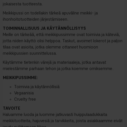
jokaisesta tuotteesta.
Meikkipussi on todellakin tärkeä apuväline meikki- ja
ihonhoitotuotteiden järjestämiseen.
TOIMINNALLISUUS JA KÄYTÄNNÖLLISYYS
Meille on tärkeää, että meikkipussimme ovat toimivia ja käteviä,
jotta niiden käyttö olisi helppoa. Taskut, avoimet lokerot ja paljon
tilaa ovat asioita, jotka olemme ottaneet huomioon
meikkipussien suunnittelussa.
Käytämme tietenkin värejä ja materiaaleja, jotka antavat
mielestämme parhaan tehon ja jotka koemme omiksemme.
MEIKKIPUSSIMME:
Toimivia ja käytännöllisiä
Vegaanisia
Cruelty free
TAVOITE
Haluamme luoda ja luomme jatkuvasti huippulaadukkaita
meikkituotteita, hajuvesiä ja tarvikkeita, joista asiakkaamme eivät