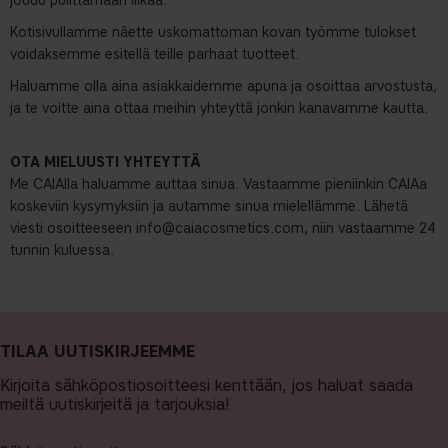
joudu pulittamaan liikaa.
Kotisivullamme näette uskomattoman kovan työmme tulokset
voidaksemme esitellä teille parhaat tuotteet.
Haluamme olla aina asiakkaidemme apuna ja osoittaa arvostusta,
ja te voitte aina ottaa meihin yhteyttä jonkin kanavamme kautta.
OTA MIELUUSTI YHTEYTTÄ
Me CAIAlla haluamme auttaa sinua. Vastaamme pieniinkin CAIAa
koskeviin kysymyksiin ja autamme sinua mielellämme. Lähetä
viesti osoitteeseen
info@caiacosmetics.com
, niin vastaamme 24
tunnin kuluessa.
TILAA UUTISKIRJEEMME
Kirjoita sähköpostiosoitteesi kenttään, jos haluat saada
meiltä uutiskirjeitä ja tarjouksia!