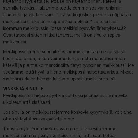
käytännöllisyys että se, että se on käytännöllinen, kätevä ja
samalla tyylikäs. Haluamme tuotteidemme sopivan erilaisiin
tilanteisiin ja vaatimuksiin. Tarvitsetko joskus pienen ja näppärän
meikkipussin, joka on helppo ottaa mukaan? Ja toisinaan
isomman meikkipussin, jossa meikkisi pysyvät järjestyksessä?
Ovat tarpeesi sitten mitkä tahansa, meillä on sinulle sopiva
meikkipussi.
Meikkipussejamme suunnitellessamme kiinnitämme runsaasti
huomiota siihen, miten voimme tehdä niistä mahdollisimman
käteviä ja puuttuuko markkinoilta tietyn tyyppinen meikkipussi. Me
tiedämme, että hyvä ja hieno meikkipussi helpottaa arkea. Mikset
siis lisäisi arkeen hieman luksusta upealla meikkipussilla?
VINKKEJÄ SINULLE
Meikkipussit on helppo pyyhkiä puhtaiksi ja pitää puhtaina sekä
ulkoisesti että sisäisesti.
Jos sinulla on meikkipussejamme koskevia kysymyksiä, voit aina
ottaa yhteyttä asiakaspalveluumme.
Tutustu myös Youtube-kanavaamme, jossa esittelemme
meikkipussimme yksityiskohtaisemmin, jotta saat tietoa