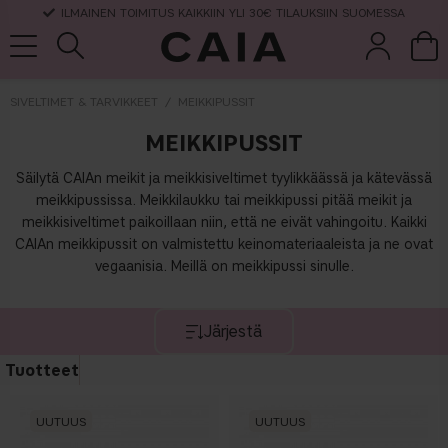
TOIMITUSAIKA 3-5 ARKIPÄIVÄÄ
SIVELTIMET & TARVIKKEET
MEIKKIPUSSIT
MEIKKIPUSSIT
et &
kuivashampo
hajuvesi
setit
tarvikkeet
o
Säilytä CAIAn meikit ja meikkisiveltimet tyylikkäässä ja kätevässä
meikkipussissa. Meikkilaukku tai meikkipussi pitää meikit ja
meikkisiveltimet paikoillaan niin, että ne eivät vahingoitu. Kaikki
CAIAn meikkipussit on valmistettu keinomateriaaleista ja ne ovat
vegaanisia. Meillä on meikkipussi sinulle.
Järjestä
Tuotteet
UUTUUS
UUTUUS