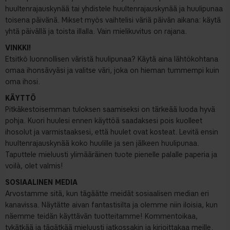
huultenrajauskynää tai yhdistele huultenrajauskynää ja huulipunaa
toisena päivänä. Mikset myös vaihtelisi väriä päivän aikana: käytä
yhtä päivällä ja toista illalla. Vain mielikuvitus on rajana.
VINKKI!
Etsitkö luonnollisen väristä huulipunaa? Käytä aina lähtökohtana
omaa ihonsävyäsi ja valitse väri, joka on hieman tummempi kuin
oma ihosi.
KÄYTTÖ
Pitkäkestoisemman tuloksen saamiseksi on tärkeää luoda hyvä
pohja. Kuori huulesi ennen käyttöä saadaksesi pois kuolleet
ihosolut ja varmistaaksesi, että huulet ovat kosteat. Levitä ensin
huultenrajauskynää koko huulille ja sen jälkeen huulipunaa.
Taputtele mieluusti ylimääräinen tuote pienelle palalle paperia ja
voilà, olet valmis!
SOSIAALINEN MEDIA
Arvostamme sitä, kun tägäätte meidät sosiaalisen median eri
kanavissa. Näytätte aivan fantastisilta ja olemme niin iloisia, kun
näemme teidän käyttävän tuotteitamme! Kommentoikaa,
tykätkää ja tägätkää mieluusti jatkossakin ja kirjoittakaa meille.