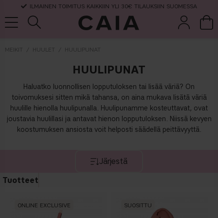
ILMAINEN TOIMITUS KAIKKIIN YLI 30€ TILAUKSIIN SUOMESSA
MEIKIT
HUULET
HUULIPUNAT
HUULIPUNAT
et &
kuivashampo
hajuvesi
setit
tarvikkeet
o
Haluatko luonnollisen lopputuloksen tai lisää väriä? On
toivomuksesi sitten mikä tahansa, on aina mukava lisätä väriä
huulille hienolla huulipunalla. Huulipunamme kosteuttavat, ovat
joustavia huulillasi ja antavat hienon lopputuloksen. Niissä kevyen
koostumuksen ansiosta voit helposti säädellä peittävyyttä.
Järjestä
Tuotteet
ONLINE EXCLUSIVE
SUOSITTU