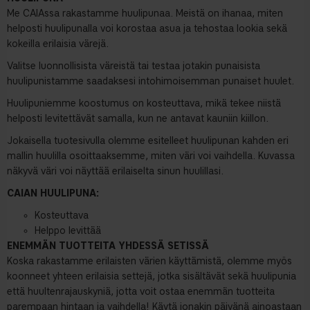
Me CAIAssa rakastamme huulipunaa. Meistä on ihanaa, miten
helposti huulipunalla voi korostaa asua ja tehostaa lookia sekä
kokeilla erilaisia värejä.
Valitse luonnollisista väreistä tai testaa jotakin punaisista
huulipunistamme saadaksesi intohimoisemman punaiset huulet.
Huulipuniemme koostumus on kosteuttava, mikä tekee niistä
helposti levitettävät samalla, kun ne antavat kauniin kiillon.
Jokaisella tuotesivulla olemme esitelleet huulipunan kahden eri
mallin huulilla osoittaaksemme, miten väri voi vaihdella. Kuvassa
näkyvä väri voi näyttää erilaiselta sinun huulillasi.
CAIAN HUULIPUNA:
Kosteuttava
Helppo levittää
ENEMMÄN TUOTTEITA YHDESSÄ SETISSÄ
Koska rakastamme erilaisten värien käyttämistä, olemme myös
koonneet yhteen erilaisia settejä, jotka sisältävät sekä huulipunia
että huultenrajauskyniä, jotta voit ostaa enemmän tuotteita
parempaan hintaan ja vaihdella! Käytä jonakin päivänä ainoastaan