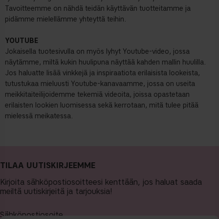
Tavoitteemme on nähdä teidän käyttävän tuotteitamme ja
pidämme mielellämme yhteyttä teihin.
YOUTUBE
Jokaisella tuotesivulla on myös lyhyt Youtube-video, jossa
näytämme, miltä kukin huulipuna näyttää kahden mallin huulilla.
Jos haluatte lisää vinkkejä ja inspiraatiota erilaisista lookeista,
tutustukaa mieluusti Youtube-kanavaamme, jossa on useita
meikkitaiteilijoidemme tekemiä videoita, joissa opastetaan
erilaisten lookien luomisessa sekä kerrotaan, mitä tulee pitää
mielessä meikatessa.
TILAA UUTISKIRJEEMME
Kirjoita sähköpostiosoitteesi kenttään, jos haluat saada
meiltä uutiskirjeitä ja tarjouksia!
Sähköpostiosoite