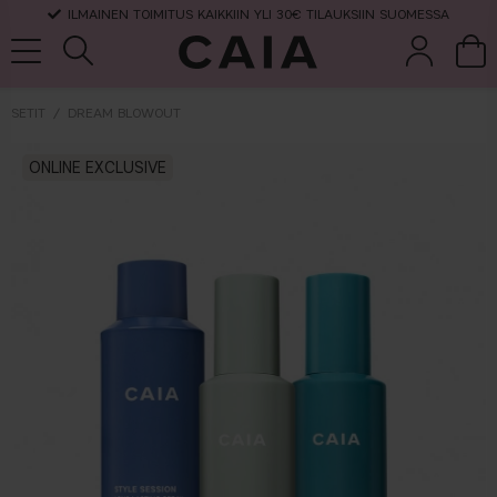
ILMAINEN TOIMITUS KAIKKIIN YLI 30€ TILAUKSIIN SUOMESSA
SETIT
DREAM BLOWOUT
et &
kuivashampo
ONLINE EXCLUSIVE
hajuvesi
setit
tarvikkeet
o