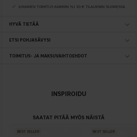
ILMAINEN TOIMITUS KAIKKIIN YLI 30 € TILAUKSIIN SUOMESSA
HYVÄ TIETÄÄ
ETSI POHJASÄVYSI
Lämmin pohjasävy
TOIMITUS- JA MAKSUVAIHTOEHDOT
Keltainen, oliivin- tai kullansävyinen iho
INSPIROIDU
Neutraali
Ei ilmeistä sinisen/ vaaleanpunaisen tai keltaisen sävyä
SAATAT PITÄÄ MYÖS NÄISTÄ
BEST SELLER
BEST SELLER