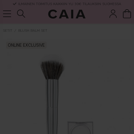
ILMAINEN TOIMITUS KAIKKIIN YLI 30€ TILAUKSIIN SUOMESSA
SETIT
BLUSH BALM SET
et &
kuivashampo
ONLINE EXCLUSIVE
hajuvesi
setit
tarvikkeet
o