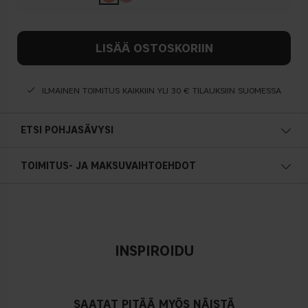
LISÄÄ OSTOSKORIIN
ILMAINEN TOIMITUS KAIKKIIN YLI 30 € TILAUKSIIN SUOMESSA
ETSI POHJASÄVYSI
Lämmin pohjasävy
TOIMITUS- JA MAKSUVAIHTOEHDOT
Keltainen, oliivin- tai kullansävyinen iho
INSPIROIDU
Neutraali
Ei ilmeistä sinisen/ vaaleanpunaisen tai keltaisen sävyä
SAATAT PITÄÄ MYÖS NÄISTÄ