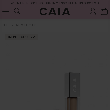
ILMAINEN TOIMITUS KAIKKIIN YLI 30€ TILAUKSIIN SUOMESSA
SETIT
BYE SLEEPY EYE
et &
kuivashampo
ONLINE EXCLUSIVE
hajuvesi
setit
tarvikkeet
o