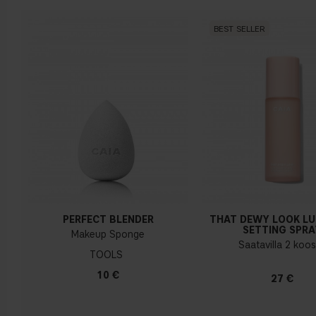
BEST SELLER
Kylmä pohjasävy
Sininen, vaaleanpunainen tai punertava iho
PERFECT BLENDER
THAT DEWY LOOK L
SETTING SPRA
Makeup Sponge
Saatavilla 2 koo
TOOLS
10 €
27 €