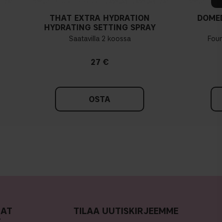
THAT EXTRA HYDRATION
DOME
HYDRATING SETTING SPRAY
Saatavilla 2 koossa
Fou
27 €
OSTA
MAT
TILAA UUTISKIRJEEMME
T