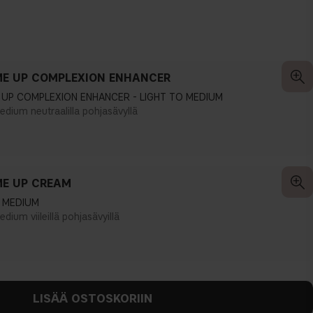
E UP COMPLEXION ENHANCER
 UP COMPLEXION ENHANCER - LIGHT TO MEDIUM
dium neutraalilla pohjasävyllä
E UP CREAM
O MEDIUM
dium viileillä pohjasävyillä
LISÄÄ OSTOSKORIIN