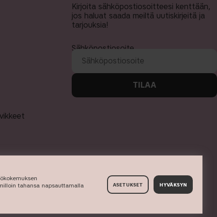
Kirjoita sähköpostiosoitteesi kenttään,
jos haluat saada meiltä uutiskirjeitä ja
tarjouksia!
Sähköpostiosoite
TILAA
rvikkeet
yttökokemuksen
 milloin tahansa napsauttamalla
ASETUKSET
HYVÄKSYN