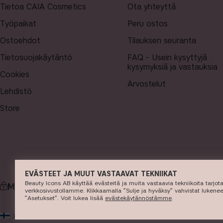
Tietoa CAIA Cosmetics
Ota yhteyttä
Työpaikat
Peru ostos
Ostoehdot
Tilauksen seuranta
Tietosuojakäytäntö
FAQ - Usein kysyttyjä
kysymyksiä ja vastauksia
Cookies
Arvostelut
Lehdistö
Store
EVÄSTEET JA MUUT VASTAAVAT TEKNIIKAT
Beauty Icons AB käyttää evästeitä ja muita vastaavia tekniikoita tarjo
MAKSU
verkkosivustollamme. Klikkaamalla ”Sulje ja hyväksy” vahvistat lukene
”Asetukset”. Voit lukea lisää ​
evästekäytännöstämme
​.
© 2
FI
EUR