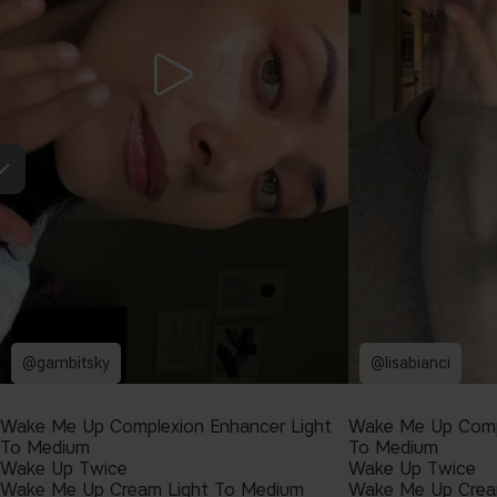
@gambitsky
@lisabianci
Wake Me Up Complexion Enhancer Light
Wake Me Up Compl
To Medium
To Medium
Wake Up Twice
Wake Up Twice
Wake Me Up Cream Light To Medium
Wake Me Up Crea