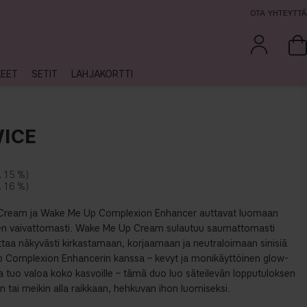
OTA YHTEYTTÄ
KEET
SETIT
LAHJAKORTTI
ICE
15 %
16 %
Cream ja Wake Me Up Complexion Enhancer auttavat luomaan
en vaivattomasti. Wake Me Up Cream sulautuu saumattomasti
ttaa näkyvästi kirkastamaan, korjaamaan ja neutraloimaan sinisiä
 Complexion Enhancerin kanssa – kevyt ja monikäyttöinen glow-
a tuo valoa koko kasvoille – tämä duo luo säteilevän lopputuloksen
n tai meikin alla raikkaan, hehkuvan ihon luomiseksi.