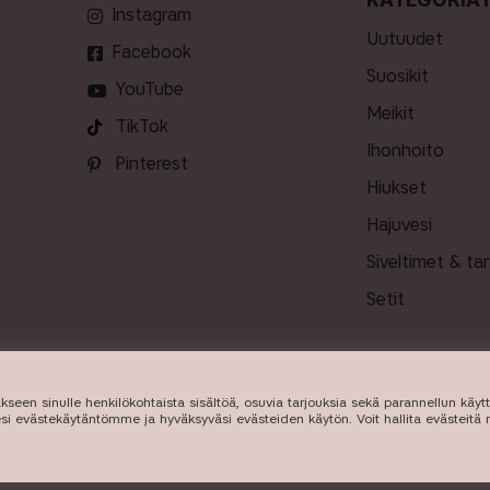
Instagram
uutuudet
Facebook
suosikit
YouTube
meikit
TikTok
ihonhoito
Pinterest
hiukset
hajuvesi
siveltimet & ta
setit
takseen sinulle henkilökohtaista sisältöä, osuvia tarjouksia sekä parannellun kä
TOIMITUS
esi evästekäytäntömme ja hyväksyväsi evästeiden käytön. Voit hallita evästeitä
026
Beauty Icons AB. Käytämme evästeitä -
lue lisää tästä
.