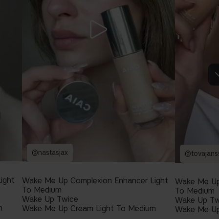
@nastasjax
@tovajans
ight
Wake Me Up Complexion Enhancer Light
Wake Me Up
To Medium
To Medium
Wake Up Twice
Wake Up Tw
m
Wake Me Up Cream Light To Medium
Wake Me Up