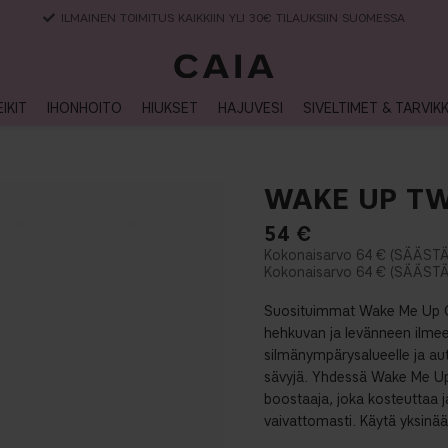
TOIMITUSAIKA 3-5 ARKIPÄIVÄÄ
IKIT
IHONHOITO
HIUKSET
HAJUVESI
SIVELTIMET & TARVIK
WAKE UP TW
54
€
64 €
64 €
Suosituimmat Wake Me Up 
hehkuvan ja levänneen ilme
silmänympärysalueelle ja au
sävyjä. Yhdessä Wake Me Up
boostaaja, joka kosteuttaa j
vaivattomasti. Käytä yksinää