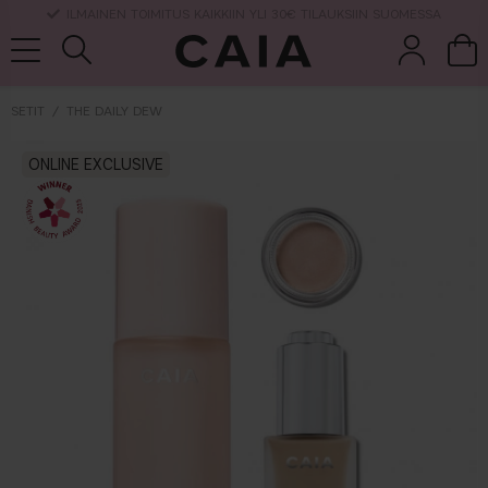
TOIMITUSAIKA 3-5 ARKIPÄIVÄÄ
SETIT
THE DAILY DEW
et &
kuivashampo
ONLINE EXCLUSIVE
hajuvesi
setit
tarvikkeet
o