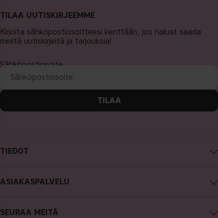
TILAA UUTISKIRJEEMME
Kirjoita sähköpostiosoitteesi kenttään, jos haluat saada
meiltä uutiskirjeitä ja tarjouksia!
Sähköpostiosoite
TILAA
TIEDOT
Tietoa CAIA Cosmetics
ASIAKASPALVELU
Työpaikat
Ota yhteyttä
Ostoehdot
SEURAA MEITÄ