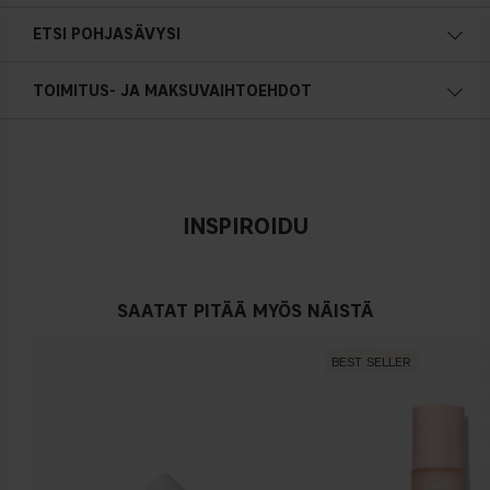
ETSI POHJASÄVYSI
Lämmin pohjasävy
TOIMITUS- JA MAKSUVAIHTOEHDOT
Keltainen, oliivin- tai kullansävyinen iho
INSPIROIDU
Neutraali
Ei ilmeistä sinisen/ vaaleanpunaisen tai keltaisen sävyä
SAATAT PITÄÄ MYÖS NÄISTÄ
BEST SELLER
Kylmä pohjasävy
Sininen, vaaleanpunainen tai punertava iho