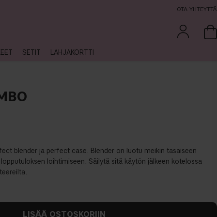
OTA YHTEYTTÄ
KEET
SETIT
LAHJAKORTTI
OMBO
fect blender ja perfect case. Blender on luotu meikin tasaiseen
 lopputuloksen loihtimiseen. Säilytä sitä käytön jälkeen kotelossa
teereilta.
LISÄÄ OSTOSKORIIN