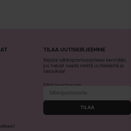
MAT
TILAA UUTISKIRJEEMME
T
Kirjoita sähköpostiosoitteesi kenttään,
jos haluat saada meiltä uutiskirjeitä ja
tarjouksia!
Sähköpostiosoite
TILAA
rvikkeet