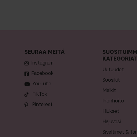
SEURAA MEITÄ
SUOSITUIM
KATEGORIA
Instagram
uutuudet
Facebook
suosikit
YouTube
meikit
TikTok
ihonhoito
Pinterest
hiukset
hajuvesi
siveltimet & ta