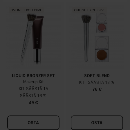
ONLINE EXCLUSIVE
ONLINE EXCLUSIVE
LIQUID BRONZER SET
SOFT BLEND
Makeup Kit
KIT
13 %
KIT
15
76 €
16 %
49 €
OSTA
OSTA