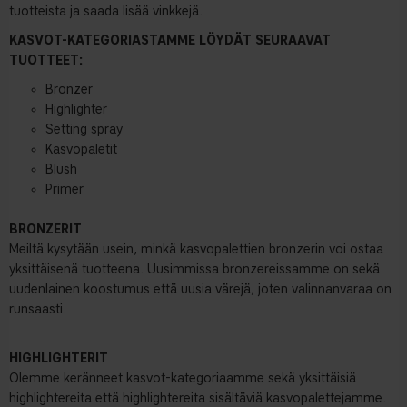
tuotteista ja saada lisää vinkkejä.
KASVOT-KATEGORIASTAMME LÖYDÄT SEURAAVAT
TUOTTEET:
Bronzer
Highlighter
Setting spray
Kasvopaletit
Blush
Primer
BRONZERIT
Meiltä kysytään usein, minkä kasvopalettien bronzerin voi ostaa
yksittäisenä tuotteena. Uusimmissa bronzereissamme on sekä
uudenlainen koostumus että uusia värejä, joten valinnanvaraa on
runsaasti.
HIGHLIGHTERIT
Olemme keränneet kasvot-kategoriaamme sekä yksittäisiä
highlightereita että highlightereita sisältäviä kasvopalettejamme.