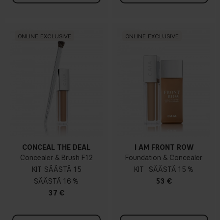
ONLINE EXCLUSIVE
ONLINE EXCLUSIVE
CONCEAL THE DEAL
I AM FRONT ROW
Concealer & Brush F12
Foundation & Concealer
KIT
15
KIT
15 %
16 %
53 €
37 €