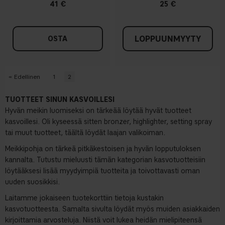
41 €
25 €
LOPPUUNMYYTY
OSTA
«
Edellinen
1
2
TUOTTEET SINUN KASVOILLESI
Hyvän meikin luomiseksi on tärkeää löytää hyvät tuotteet
kasvoillesi. Oli kyseessä sitten bronzer, highlighter, setting spray
tai muut tuotteet, täältä löydät laajan valikoiman.
Meikkipohja on tärkeä pitkäkestoisen ja hyvän lopputuloksen
kannalta. Tutustu mieluusti tämän kategorian kasvotuotteisiin
löytääksesi lisää myydyimpiä tuotteita ja toivottavasti oman
uuden suosikkisi.
Laitamme jokaiseen tuotekorttiin tietoja kustakin
kasvotuotteesta. Samalta sivulta löydät myös muiden asiakkaiden
kirjoittamia arvosteluja. Niistä voit lukea heidän mielipiteensä