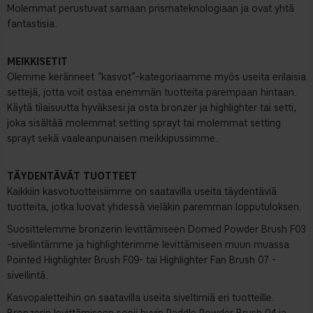
Molemmat perustuvat samaan prismateknologiaan ja ovat yhtä
fantastisia.
MEIKKISETIT
Olemme keränneet “kasvot”-kategoriaamme myös useita erilaisia
settejä, jotta voit ostaa enemmän tuotteita parempaan hintaan.
Käytä tilaisuutta hyväksesi ja osta bronzer ja highlighter tai setti,
joka sisältää molemmat setting sprayt tai molemmat setting
sprayt sekä vaaleanpunaisen meikkipussimme.
TÄYDENTÄVÄT TUOTTEET
Kaikkiin kasvotuotteisiimme on saatavilla useita täydentäviä
tuotteita, jotka luovat yhdessä vieläkin paremman lopputuloksen.
Suosittelemme bronzerin levittämiseen Domed Powder Brush F03
-sivellintämme ja highlighterimme levittämiseen muun muassa
Pointed Highlighter Brush F09- tai Highlighter Fan Brush 07 -
sivellintä.
Kasvopaletteihin on saatavilla useita siveltimiä eri tuotteille.