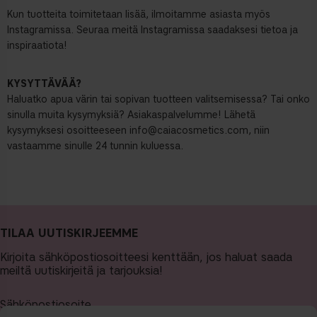
Kun tuotteita toimitetaan lisää, ilmoitamme asiasta myös
Instagramissa. Seuraa meitä Instagramissa saadaksesi tietoa ja
inspiraatiota!
KYSYTTÄVÄÄ?
Haluatko apua värin tai sopivan tuotteen valitsemisessa? Tai onko
sinulla muita kysymyksiä? Asiakaspalvelumme! Lähetä
kysymyksesi osoitteeseen
info@caiacosmetics.com
, niin
vastaamme sinulle 24 tunnin kuluessa.
TILAA UUTISKIRJEEMME
Kirjoita sähköpostiosoitteesi kenttään, jos haluat saada
meiltä uutiskirjeitä ja tarjouksia!
Sähköpostiosoite