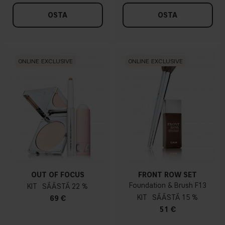
OSTA
OSTA
ONLINE EXCLUSIVE
ONLINE EXCLUSIVE
OUT OF FOCUS
FRONT ROW SET
Foundation & Brush F13
KIT
22 %
KIT
15 %
69 €
51 €