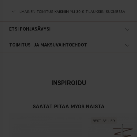
ILMAINEN TOIMITUS KAIKKIIN YLI 30 € TILAUKSIIN SUOMESSA
ETSI POHJASÄVYSI
Lämmin pohjasävy
TOIMITUS- JA MAKSUVAIHTOEHDOT
Keltainen, oliivin- tai kullansävyinen iho
INSPIROIDU
Neutraali
Ei ilmeistä sinisen/ vaaleanpunaisen tai keltaisen sävyä
SAATAT PITÄÄ MYÖS NÄISTÄ
BEST SELLER
Kylmä pohjasävy
Sininen, vaaleanpunainen tai punertava iho