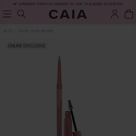
ILMAINEN TOIMITUS KAIKKIIN YLI 30€ TILAUKSIIN SUOMESSA
SETIT
RAISE YOUR BROWS
et &
kuivashampo
ONLINE EXCLUSIVE
hajuvesi
setit
tarvikkeet
o