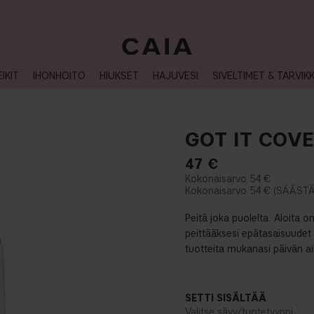
TOIMITUSAIKA 3-5 ARKIPÄIVÄÄ
IKIT
IHONHOITO
HIUKSET
HAJUVESI
SIVELTIMET & TARVIK
GOT IT COV
47
€
54 €
54 €
Peitä joka puolelta. Aloita o
peittääksesi epätasaisuudet 
tuotteita mukanasi päivän ai
SETTI SISÄLTÄÄ
Valitse sävy/tuotetyyppi