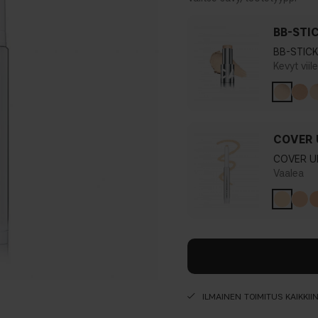
BB-STI
BB-STICK
Kevyt viile
COVER 
COVER U
Vaalea
ILMAINEN TOIMITUS KAIKKII