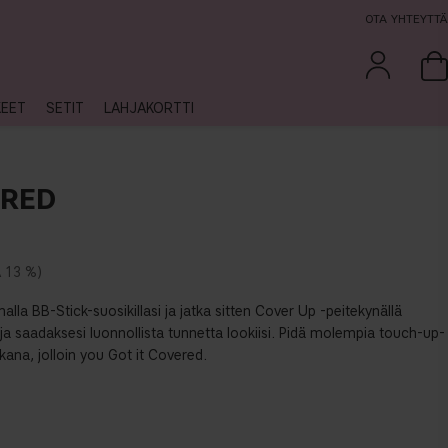
OTA YHTEYTTÄ
KEET
SETIT
LAHJAKORTTI
ERED
13 %
malla BB-Stick-suosikillasi ja jatka sitten Cover Up -peitekynällä
ja saadaksesi luonnollista tunnetta lookiisi. Pidä molempia touch-up-
kana, jolloin you Got it Covered.