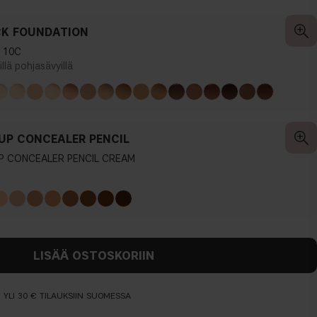
CK FOUNDATION
 10C
illä pohjasävyillä
UP CONCEALER PENCIL
P CONCEALER PENCIL CREAM
LISÄÄ OSTOSKORIIN
N YLI 30 € TILAUKSIIN SUOMESSA