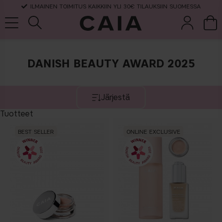
ILMAINEN TOIMITUS KAIKKIIN YLI 30€ TILAUKSIIN SUOMESSA
DANISH BEAUTY AWARD 2025
et &
kuivashampo
hajuvesi
setit
tarvikkeet
o
Järjestä
Tuotteet
BEST SELLER
ONLINE EXCLUSIVE