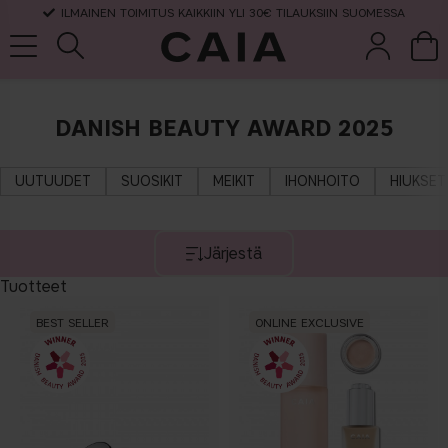
ILMAINEN TOIMITUS KAIKKIIN YLI 30€ TILAUKSIIN SUOMESSA
DANISH BEAUTY AWARD 2025
et &
kuivashampo
hajuvesi
setit
tarvikkeet
o
UUTUUDET
SUOSIKIT
MEIKIT
IHONHOITO
HIUKSET
Järjestä
Tuotteet
BEST SELLER
ONLINE EXCLUSIVE