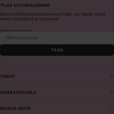
TILAA UUTISKIRJEEMME
Kirjoita sähköpostiosoitteesi kenttään, jos haluat saada
meiltä uutiskirjeitä ja tarjouksia!
Sähköpostiosoite
TILAA
TIEDOT
Tietoa CAIA Cosmetics
ASIAKASPALVELU
Työpaikat
Ota yhteyttä
Ostoehdot
SEURAA MEITÄ
Peru ostos
Tietosuojakäytäntö