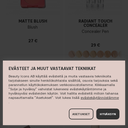
MATTE BLUSH
RADIANT TOUCH
CONCEALER
Blush
Concealer Pen
27 €
29 €
EVÄSTEET JA MUUT VASTAAVAT TEKNIIKAT
OSTA
OSTA
Beauty Icons AB käyttää evästeitä ja muita vastaavia tekniikoita
tarjotakseen sinulle henkilökohtaista sisältöä, osuvia tarjouksia sekä
parannellun käyttökokemuksen verkkosivustollamme. Klikkaamalla
”Sulje ja hyväksy” vahvistat lukeneesi evästekäytäntömme ja
hyväksyväsi evästeiden käytön. Voit hallita evästeitä milloin tahansa
napsauttamalla ”Asetukset”. Voit lukea lisää ​
evästekäytännöstämme
.
ASETUKSET
HYVÄKSYN