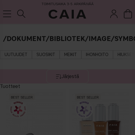
TOIMITUSAIKA 3-5 ARKIPÄIVÄÄ
/DOKUMENT/BIBLIOTEK/IMAGE/SYMB
et &
kuivashampo
hajuvesi
setit
tarvikkeet
o
UUTUUDET
SUOSIKIT
MEIKIT
IHONHOITO
HIUKSET
Järjestä
Tuotteet
BEST SELLER
BEST SELLER