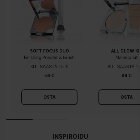
Kylmä pohjasävy
Sininen, vaaleanpunainen tai punertava iho
ROSE WAX
SOFT FOCUS DUO
ALL GLOW KI
Finishing Powder & Brush
Makeup Kit
KIT
15 %
KIT
1
56 €
86 €
OSTA
OSTA
INSPIROIDU