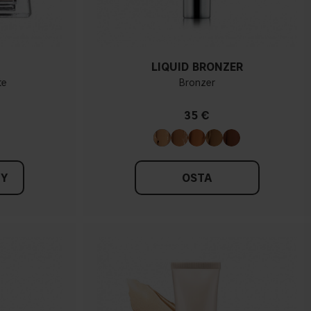
LIQUID BRONZER
te
Bronzer
35 €
TY
OSTA