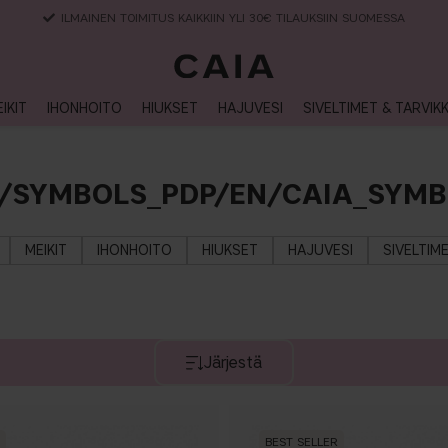
TOIMITUSAIKA 3-5 ARKIPÄIVÄÄ
IKIT
IHONHOITO
HIUKSET
HAJUVESI
SIVELTIMET & TARVIK
/SYMBOLS_PDP/EN/CAIA_SYMB
MEIKIT
IHONHOITO
HIUKSET
HAJUVESI
SIVELTIM
Järjestä
BEST SELLER