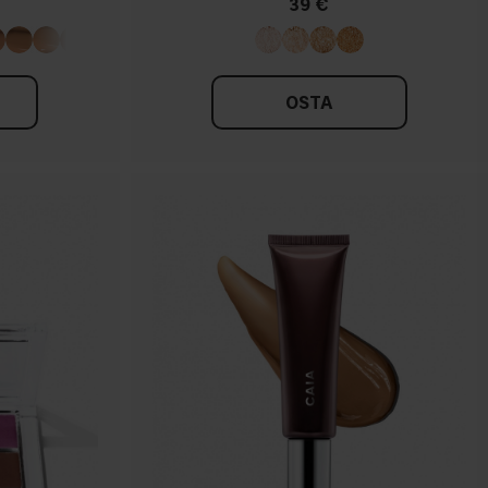
39 €
OSTA