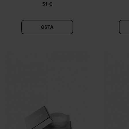
51 €
OSTA