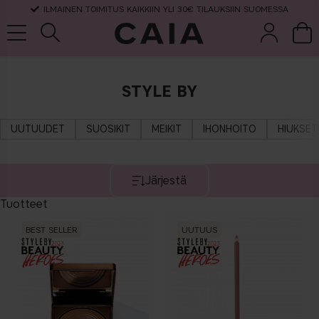
ILMAINEN TOIMITUS KAIKKIIN YLI 30€ TILAUKSIIN SUOMESSA
STYLE BY
et &
kuivashampo
hajuvesi
setit
tarvikkeet
o
UUTUUDET
SUOSIKIT
MEIKIT
IHONHOITO
HIUKSET
Järjestä
Tuotteet
BEST SELLER
UUTUUS