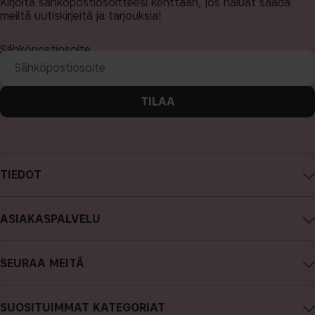
Kirjoita sähköpostiosoitteesi kenttään, jos haluat saada
meiltä uutiskirjeitä ja tarjouksia!
Sähköpostiosoite
TILAA
TIEDOT
Tietoa CAIA Cosmetics
ASIAKASPALVELU
Työpaikat
Ota yhteyttä
Ostoehdot
SEURAA MEITÄ
Peru ostos
Tietosuojakäytäntö
Instagram
Tilauksen seuranta
Cookies
SUOSITUIMMAT KATEGORIAT