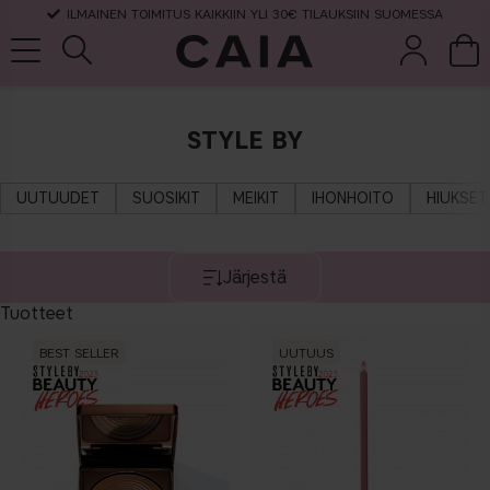
ILMAINEN TOIMITUS KAIKKIIN YLI 30€ TILAUKSIIN SUOMESSA
STYLE BY
et &
kuivashampo
hajuvesi
setit
tarvikkeet
o
UUTUUDET
SUOSIKIT
MEIKIT
IHONHOITO
HIUKSET
Järjestä
Tuotteet
BEST SELLER
UUTUUS