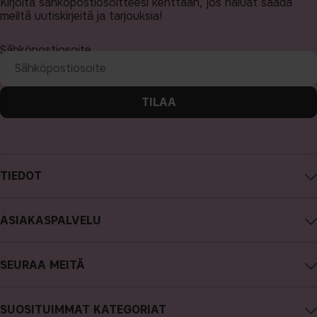
Kirjoita sähköpostiosoitteesi kenttään, jos haluat saada
meiltä uutiskirjeitä ja tarjouksia!
Sähköpostiosoite
TILAA
TIEDOT
Tietoa CAIA Cosmetics
ASIAKASPALVELU
Työpaikat
Ota yhteyttä
Ostoehdot
SEURAA MEITÄ
Peru ostos
Tietosuojakäytäntö
Instagram
Tilauksen seuranta
Cookies
SUOSITUIMMAT KATEGORIAT