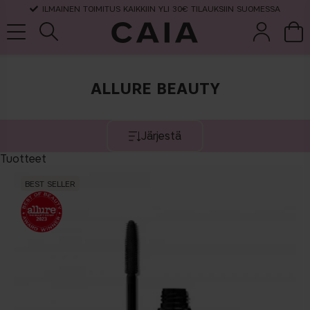
ILMAINEN TOIMITUS KAIKKIIN YLI 30€ TILAUKSIIN SUOMESSA
ALLURE BEAUTY
et &
kuivashampo
hajuvesi
setit
tarvikkeet
o
Järjestä
Tuotteet
BEST SELLER