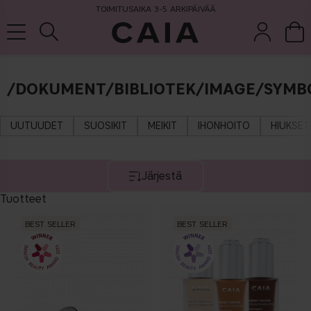
TOIMITUSAIKA 3-5 ARKIPÄIVÄÄ
/DOKUMENT/BIBLIOTEK/IMAGE/SYMB
et &
kuivashampo
hajuvesi
setit
tarvikkeet
o
UUTUUDET
SUOSIKIT
MEIKIT
IHONHOITO
HIUKSET
Järjestä
Tuotteet
BEST SELLER
BEST SELLER