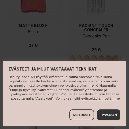
MATTE BLUSH
RADIANT TOUCH
CONCEALER
Blush
Concealer Pen
27 €
29 €
EVÄSTEET JA MUUT VASTAAVAT TEKNIIKAT
OSTA
OSTA
Beauty Icons AB käyttää evästeitä ja muita vastaavia tekniikoita
tarjotakseen sinulle henkilökohtaista sisältöä, osuvia tarjouksia sekä
parannellun käyttökokemuksen verkkosivustollamme. Klikkaamalla
”Sulje ja hyväksy” vahvistat lukeneesi evästekäytäntömme ja
hyväksyväsi evästeiden käytön. Voit hallita evästeitä milloin tahansa
napsauttamalla ”Asetukset”. Voit lukea lisää ​
evästekäytännöstämme
.
BEST SELLER
ASETUKSET
HYVÄKSYN