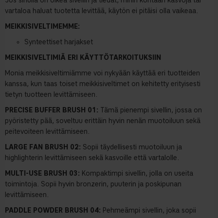
Jos sinulla on oikea sivellin ja tiedät, mihin kohtaan kasvoja tai
vartaloa haluat tuotetta levittää, käytön ei pitäisi olla vaikeaa.
MEIKKISIVELTIMEMME:
Synteettiset harjakset
MEIKKISIVELTIMIÄ ERI KÄYTTÖTARKOITUKSIIN
Monia meikkisiveltimiämme voi nykyään käyttää eri tuotteiden
kanssa, kun taas toiset meikkisiveltimet on kehitetty erityisesti
tietyn tuotteen levittämiseen.
PRECISE BUFFER BRUSH 01:
Tämä pienempi sivellin, jossa on
pyöristetty pää, soveltuu erittäin hyvin nenän muotoiluun sekä
peitevoiteen levittämiseen.
LARGE FAN BRUSH 02:
Sopii täydellisesti muotoiluun ja
highlighterin levittämiseen sekä kasvoille että vartalolle.
MULTI-USE BRUSH 03:
Kompaktimpi sivellin, jolla on useita
toimintoja. Sopii hyvin bronzerin, puuterin ja poskipunan
levittämiseen.
PADDLE POWDER BRUSH 04:
Pehmeämpi sivellin, joka sopii