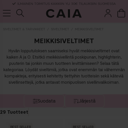
TOIMITUSAIKA 3-5 ARKIPÄIVÄÄ
SIVELTIMET & TARVIKKEET
SIVELTIMET
MEIKKISIVELTIMET
MEIKKISIVELTIMET
et &
kuivashampo
hajuvesi
setit
tarvikkeet
o
Hyvän lopputuloksen saamiseksi hyvät meikkisiveltimet ovat
kaiken A ja O. Etsitkö meikkisivellintä poskipunan, highlighterin,
puuterin tai jonkin muun tuotteen levittämiseen? Selaa tätä
kategoriaa. Löydät siveltimiä, jotka ovat enemmän tai vähemmän
kompakteja, erityisesti kehitetty tiettyihin tuotteisiin sekä käteviä
sivellinsettejä, jotka antavat monipuolisen sivellinvalikoiman.
Suodata
Järjestä
29
Tuotteet
BEST SELLER
BEST SELLER