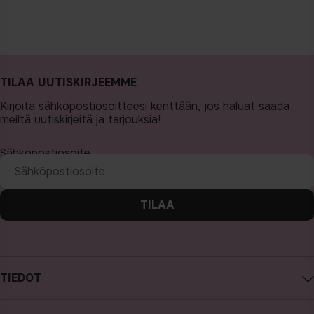
TILAA UUTISKIRJEEMME
Kirjoita sähköpostiosoitteesi kenttään, jos haluat saada
meiltä uutiskirjeitä ja tarjouksia!
Sähköpostiosoite
TILAA
TIEDOT
Tietoa CAIA Cosmetics