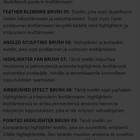
täydellisesti puuterin levittämiseen.
FEATHER BLENDING BRUSH 05:
Sivellin, joka sopii täydellisesti
meikin häivyttämiseen ja sekoittamiseen. Sopii myös hyvin
poskipunan levittämiseen kevyellä kädellä sekä highlighterin ja
irtopuuterin levittämiseen.
ANGLED SCULPTING BRUSH 06:
Viistopäinen ja kompakti
sivellin, joka sopii poskipunan ja contourin levittämiseen.
HIGHLIGHTER FAN BRUSH 07:
Tämä sivellin helpottaa
muotonsa ja pehmeytensä ansiosta highlighterin levittämistä
esimerkiksi poskipäille, nenälle ja amorinkaarelle luonnollisen
lopputuloksen saamiseksi.
AIRBRUSHED EFFECT BRUSH 08:
Tämä sivellin sopii parhaiten
highlighterin ja irtopuuterin levittämiseen. Highlighterin
levittämisessä se antaa pehmeytensä ansiosta hienon ja
häivytetyn lopputuloksen, joka ei ole erityisen vahvalinjainen.
POINTED HIGHLIGHTER BRUSH 09:
Tämä sivellin on
kompaktimpi highlighter-sivellin, joka on suunniteltu erityisesti
CAIAn highlightereille. Sen terävän muodon ansiosta se soveltuu