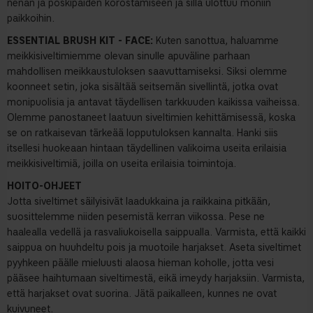
nenän ja poskipäiden korostamiseen ja sillä ulottuu moniin
paikkoihin.
ESSENTIAL BRUSH KIT - FACE:
Kuten sanottua, haluamme
meikkisiveltimiemme olevan sinulle apuväline parhaan
mahdollisen meikkaustuloksen saavuttamiseksi. Siksi olemme
koonneet setin, joka sisältää seitsemän sivellintä, jotka ovat
monipuolisia ja antavat täydellisen tarkkuuden kaikissa vaiheissa.
Olemme panostaneet laatuun siveltimien kehittämisessä, koska
se on ratkaisevan tärkeää lopputuloksen kannalta. Hanki siis
itsellesi huokeaan hintaan täydellinen valikoima useita erilaisia
meikkisiveltimiä, joilla on useita erilaisia toimintoja.
HOITO-OHJEET
Jotta siveltimet säilyisivät laadukkaina ja raikkaina pitkään,
suosittelemme niiden pesemistä kerran viikossa. Pese ne
haalealla vedellä ja rasvaliukoisella saippualla. Varmista, että kaikki
saippua on huuhdeltu pois ja muotoile harjakset. Aseta siveltimet
pyyhkeen päälle mieluusti alaosa hieman koholle, jotta vesi
pääsee haihtumaan siveltimestä, eikä imeydy harjaksiin. Varmista,
että harjakset ovat suorina. Jätä paikalleen, kunnes ne ovat
kuivuneet.