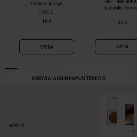
SETTING SPRA
Makeup Sponge
Saatavilla 2 koo
TOOLS
10 €
27 €
OSTA
OSTA
VERTAA AURINKOPUUTEREITA
HYÖTY
SOFT 
G