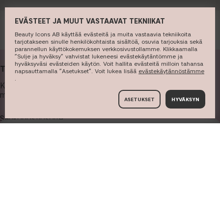
EVÄSTEET JA MUUT VASTAAVAT TEKNIIKAT
Beauty Icons AB käyttää evästeitä ja muita vastaavia tekniikoita
tarjotakseen sinulle henkilökohtaista sisältöä, osuvia tarjouksia sekä
parannellun käyttökokemuksen verkkosivustollamme. Klikkaamalla
”Sulje ja hyväksy” vahvistat lukeneesi evästekäytäntömme ja
hyväksyväsi evästeiden käytön. Voit hallita evästeitä milloin tahansa
TILAA UUTISKIRJEEMME
napsauttamalla ”Asetukset”. Voit lukea lisää ​
evästekäytännöstämme
.
Kirjoita sähköpostiosoitteesi kenttään, jos haluat saada
meiltä uutiskirjeitä ja tarjouksia!
ASETUKSET
HYVÄKSYN
Sähköpostiosoite
TILAA
TIEDOT