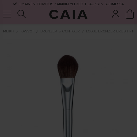
ILMAINEN TOIMITUS KAIKKIIN YLI 30€ TILAUKSIIN SUOMESSA
MEIKIT
KASVOT
BRONZER & CONTOUR
LOOSE BRONZER BRUSH F18
et &
kuivashampo
hajuvesi
setit
tarvikkeet
o