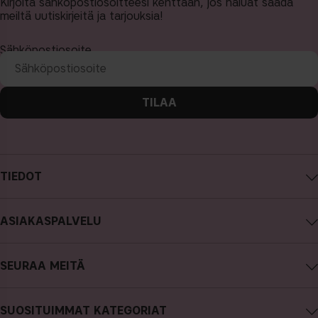
Kirjoita sähköpostiosoitteesi kenttään, jos haluat saada
meiltä uutiskirjeitä ja tarjouksia!
Sähköpostiosoite
TILAA
TIEDOT
Tietoa CAIA Cosmetics
ASIAKASPALVELU
Työpaikat
Ota yhteyttä
Ostoehdot
SEURAA MEITÄ
Peru ostos
Tietosuojakäytäntö
Instagram
Tilauksen seuranta
Cookies
SUOSITUIMMAT KATEGORIAT