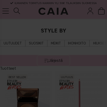
ILMAINEN TOIMITUS KAIKKIIN YLI 30€ TILAUKSIIN SUOMESSA
STYLE BY
et &
kuivashampo
hajuvesi
setit
tarvikkeet
o
UUTUUDET
SUOSIKIT
MEIKIT
IHONHOITO
HIUKSET
Järjestä
Tuotteet
BEST SELLER
UUTUUS