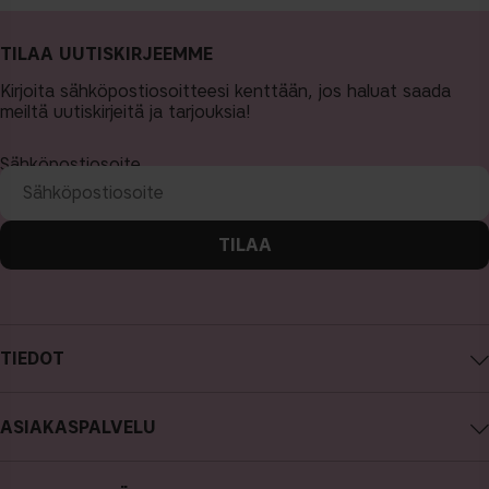
TILAA UUTISKIRJEEMME
Kirjoita sähköpostiosoitteesi kenttään, jos haluat saada
meiltä uutiskirjeitä ja tarjouksia!
Sähköpostiosoite
TILAA
TIEDOT
Tietoa CAIA Cosmetics
ASIAKASPALVELU
Työpaikat
Ota yhteyttä
Ostoehdot