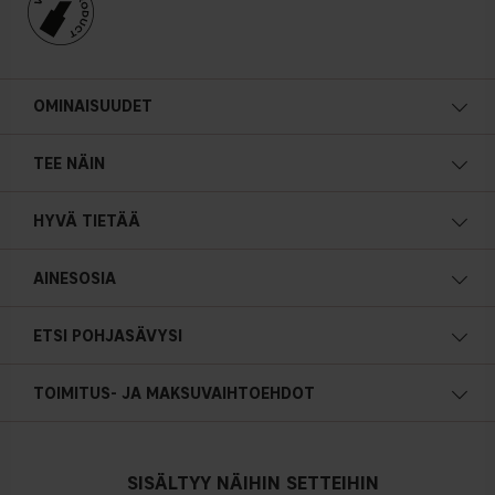
OMINAISUUDET
TEE NÄIN
HYVÄ TIETÄÄ
AINESOSIA
ETSI POHJASÄVYSI
Lämmin pohjasävy
TOIMITUS- JA MAKSUVAIHTOEHDOT
Keltainen, oliivin- tai kullansävyinen iho
SISÄLTYY NÄIHIN SETTEIHIN