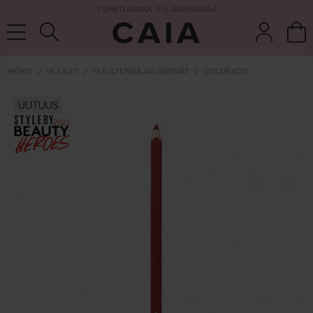
TOIMITUSAIKA 3-5 ARKIPÄIVÄÄ
MEIKIT
HUULET
HUULTENRAJAUSKYNÄT
COLORADO
et &
kuivashampo
UUTUUS
hajuvesi
setit
tarvikkeet
o