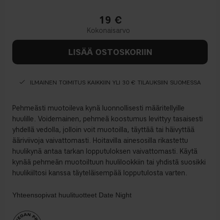
19
€
LISÄÄ OSTOSKORIIN
ILMAINEN TOIMITUS KAIKKIIN YLI 30 € TILAUKSIIN SUOMESSA
Pehmeästi muotoileva kynä luonnollisesti määritellyille
huulille. Voidemainen, pehmeä koostumus levittyy tasaisesti
yhdellä vedolla, jolloin voit muotoilla, täyttää tai häivyttää
ääriviivoja vaivattomasti. Hoitavilla ainesosilla rikastettu
huulikynä antaa tarkan lopputuloksen vaivattomasti. Käytä
kynää pehmeän muotoiltuun huulilookkiin tai yhdistä suosikki
huulikiiltosi kanssa täyteläisempää lopputulosta varten.
Yhteensopivat huulituotteet
Date Night