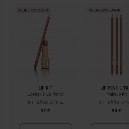
Neutraali
ONLINE EXCLUSIVE
ONLINE EXCLUSIVE
Ei ilmeistä sinisen/ vaaleanpunaisen tai keltaisen sävyä
Kylmä pohjasävy
Sininen, vaaleanpunainen tai punertava iho
LIP KIT
LIP PENCIL TR
Lipstick & Lip Pencil
Makeup Kit
KIT
16 %
KIT
1
37 €
50 €