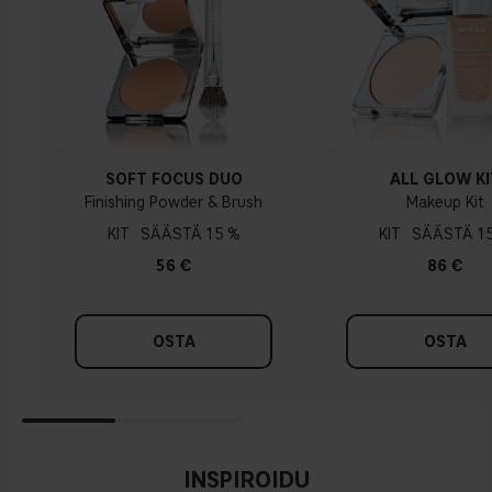
Kylmä pohjasävy
Sininen, vaaleanpunainen tai punertava iho
ROSE WAX
SOFT FOCUS DUO
ALL GLOW KI
Finishing Powder & Brush
Makeup Kit
KIT
15 %
KIT
1
56 €
86 €
OSTA
OSTA
INSPIROIDU