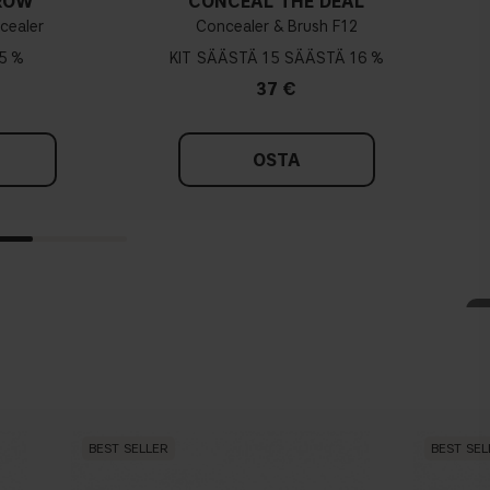
 ROW
CONCEAL THE DEAL
cealer
Concealer & Brush F12
5 %
KIT
15
16 %
37 €
OSTA
BEST SELLER
BEST SEL