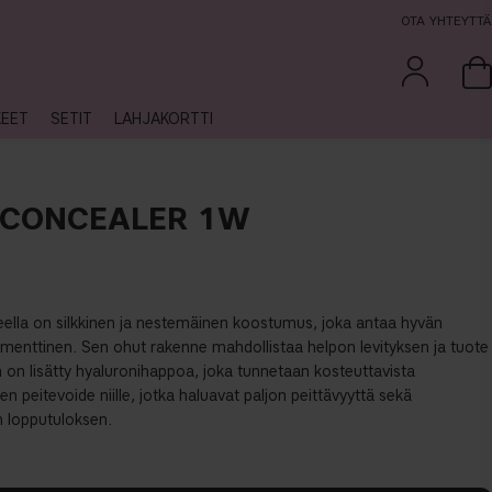
OTA YHTEYTTÄ
KEET
SETIT
LAHJAKORTTI
 CONCEALER 1W
ella on silkkinen ja nestemäinen koostumus, joka antaa hyvän
gmenttinen. Sen ohut rakenne mahdollistaa helpon levityksen ja tuote
 on lisätty hyaluronihappoa, joka tunnetaan kosteuttavista
n peitevoide niille, jotka haluavat paljon peittävyyttä sekä
n lopputuloksen.