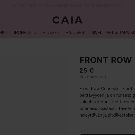
TOIMITUSAIKA 3-5 ARKIPÄIVÄÄ
IKIT
IHONHOITO
HIUKSET
HAJUVESI
SIVELTIMET & TARVIK
FRONT ROW
25
€
Front Row Concealer -tuotte
peittävyyden ja on runsaspi
sulautuu ihoon. Tuotteeseen
ominaisuuksistaan. Täydelline
heleyttävän ja pitkäkestoise