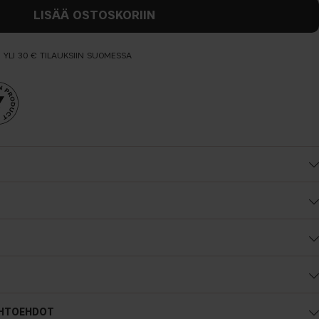
LISÄÄ OSTOSKORIIN
N YLI 30 € TILAUKSIIN SUOMESSA
Lämmin pohjasävy
IHTOEHDOT
Keltainen, oliivin- tai kullansävyinen iho