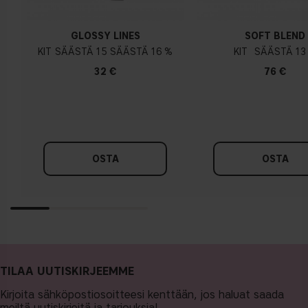
GLOSSY LINES
SOFT BLEND
KIT
15
16 %
KIT
13
32 €
76 €
OSTA
OSTA
TILAA UUTISKIRJEEMME
Kirjoita sähköpostiosoitteesi kenttään, jos haluat saada
meiltä uutiskirjeitä ja tarjouksia!