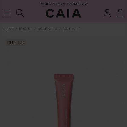
TOIMITUSAIKA 3-5 ARKIPÄIVÄÄ
MEIKIT
HUULET
HUULIKIILTO
SOFT MELT
et &
kuivashampo
UUTUUS
hajuvesi
setit
tarvikkeet
o