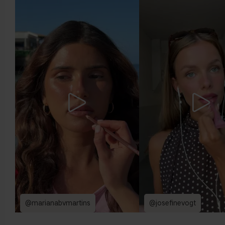
@marianabvmartins
@josefinevogt