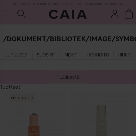
TOIMITUSAIKA 3-5 ARKIPÄIVÄÄ
/DOKUMENT/BIBLIOTEK/IMAGE/SYMB
et &
kuivashampo
hajuvesi
setit
tarvikkeet
o
UUTUUDET
SUOSIKIT
MEIKIT
IHONHOITO
HIUKSET
Järjestä
Tuotteet
BEST SELLER