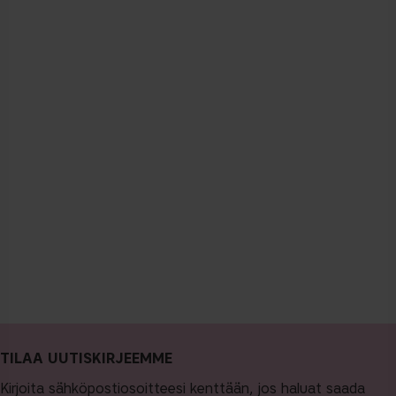
TILAA UUTISKIRJEEMME
Kirjoita sähköpostiosoitteesi kenttään, jos haluat saada