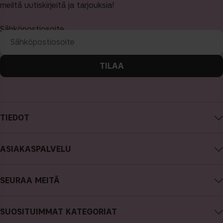
meiltä uutiskirjeitä ja tarjouksia!
Sähköpostiosoite
TILAA
TIEDOT
Tietoa CAIA Cosmetics
ASIAKASPALVELU
Työpaikat
Ota yhteyttä
Ostoehdot
SEURAA MEITÄ
Peru ostos
Tietosuojakäytäntö
Instagram
Tilauksen seuranta
Cookies
SUOSITUIMMAT KATEGORIAT
Facebook
FAQ - Usein kysyttyjä kysymyksiä ja vastauksia
Lehdistö