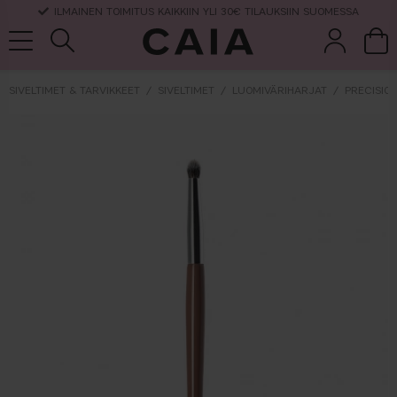
ILMAINEN TOIMITUS KAIKKIIN YLI 30€ TILAUKSIIN SUOMESSA
SIVELTIMET & TARVIKKEET
SIVELTIMET
LUOMIVÄRIHARJAT
PRECISIO
et &
kuivashampo
hajuvesi
setit
tarvikkeet
o