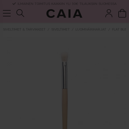
ILMAINEN TOIMITUS KAIKKIIN YLI 30€ TILAUKSIIN SUOMESSA
SIVELTIMET & TARVIKKEET
SIVELTIMET
LUOMIVÄRIHARJAT
FLAT BLE
et &
kuivashampo
hajuvesi
setit
tarvikkeet
o