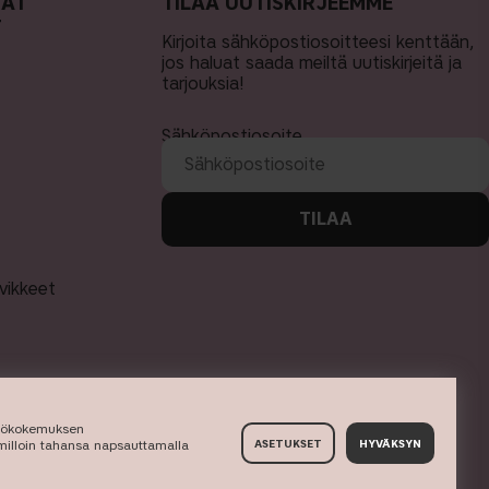
MAT
TILAA UUTISKIRJEEMME
T
Kirjoita sähköpostiosoitteesi kenttään,
jos haluat saada meiltä uutiskirjeitä ja
tarjouksia!
Sähköpostiosoite
TILAA
rvikkeet
yttökokemuksen
 milloin tahansa napsauttamalla
ASETUKSET
HYVÄKSYN