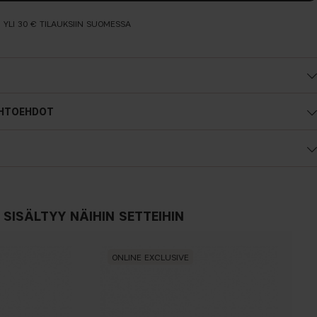
N YLI 30 € TILAUKSIIN SUOMESSA
IHTOEHDOT
puuterille
mm Korkeus: 15 mm
SISÄLTYY NÄIHIN SETTEIHIN
ONLINE EXCLUSIVE