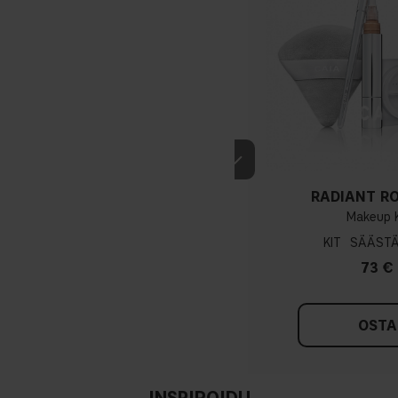
RADIANT R
Makeup K
KIT
73 €
OSTA
INSPIROIDU