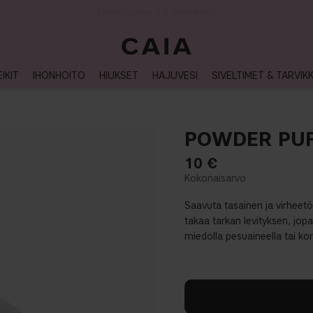
TOIMITUSAIKA 3-5 ARKIPÄIVÄÄ
IKIT
IHONHOITO
HIUKSET
HAJUVESI
SIVELTIMET & TARVIK
POWDER PU
10
€
Saavuta tasainen ja virheet
takaa tarkan levityksen, jopa
miedolla pesuaineella tai k