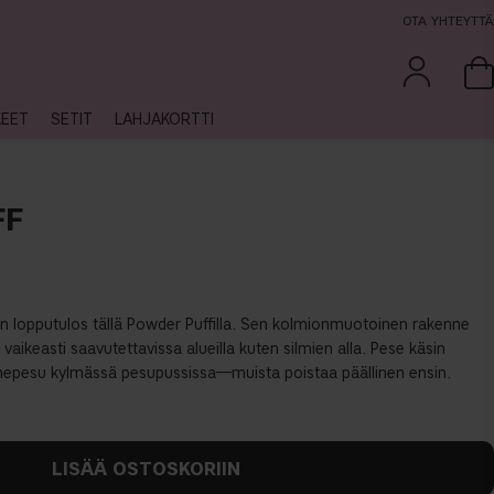
OTA YHTEYTTÄ
KEET
SETIT
LAHJAKORTTI
FF
ön lopputulos tällä Powder Puffilla. Sen kolmionmuotoinen rakenne
 vaikeasti saavutettavissa alueilla kuten silmien alla. Pese käsin
onepesu kylmässä pesupussissa—muista poistaa päällinen ensin.
LISÄÄ OSTOSKORIIN