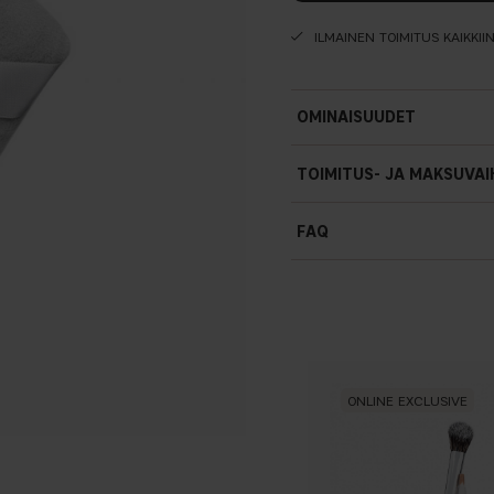
ILMAINEN TOIMITUS KAIKKII
OMINAISUUDET
TOIMITUS- JA MAKSUVA
Sekä puristetulle että irto
Pestävä
FAQ
Pituus: 85 mm Leveys: 85 
ONLINE EXCLUSIVE