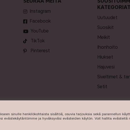
SEURAA MEITÄ
SUOSITUIM
KATEGORIA
Instagram
uutuudet
Facebook
suosikit
YouTube
meikit
TikTok
ihonhoito
Pinterest
hiukset
hajuvesi
siveltimet & ta
setit
takseen sinulle henkilökohtaista sisältöä, osuvia tarjouksia sekä parannellun kä
TOIMITUS
esi evästekäytäntömme ja hyväksyväsi evästeiden käytön. Voit hallita evästeitä