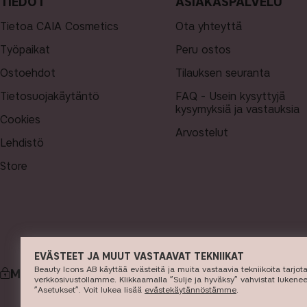
TIEDOT
ASIAKASPALVELU
Tietoa CAIA Cosmetics
Ota yhteyttä
Työpaikat
Peru ostos
Ostoehdot
Tilauksen seuranta
Tietosuojakäytäntö
FAQ - Usein kysyttyjä
kysymyksiä ja vastauksia
Cookies
Arvostelut
Lehdistö
Store
EVÄSTEET JA MUUT VASTAAVAT TEKNIIKAT
Beauty Icons AB käyttää evästeitä ja muita vastaavia tekniikoita tarjo
MAKSU
verkkosivustollamme. Klikkaamalla ”Sulje ja hyväksy” vahvistat lukene
”Asetukset”. Voit lukea lisää ​
evästekäytännöstämme
​.