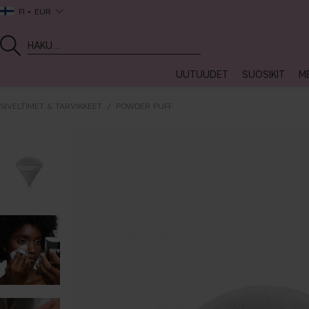
FI
EUR
UUTUUDET
SUOSIKIT
ME
SIVELTIMET & TARVIKKEET
POWDER PUFF