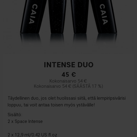
INTENSE DUO
45
€
54 €
54 €
17 %
Täydellinen duo, jos olet huolissasi siitä, että lempiripsivärisi
loppuu, tai voit antaa toisen myös ystävälle!
Sisältö:
2 x Space Intense
2 x 12,9 ml/0.42 US fl.oz