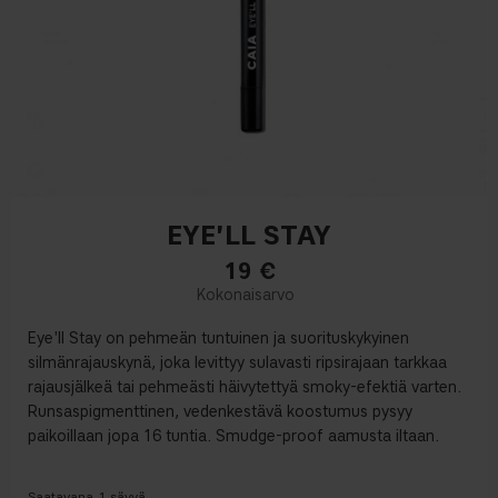
EYE'LL STAY
19
€
Eye'll Stay
on pehmeän tuntuinen ja suorituskykyinen
silmänrajauskynä, joka levittyy sulavasti ripsirajaan tarkkaa
rajausjälkeä tai pehmeästi häivytettyä smoky-efektiä varten.
Runsaspigmenttinen, vedenkestävä koostumus pysyy
paikoillaan jopa 16 tuntia. Smudge-proof aamusta iltaan.
Saatavana
1
sävyä