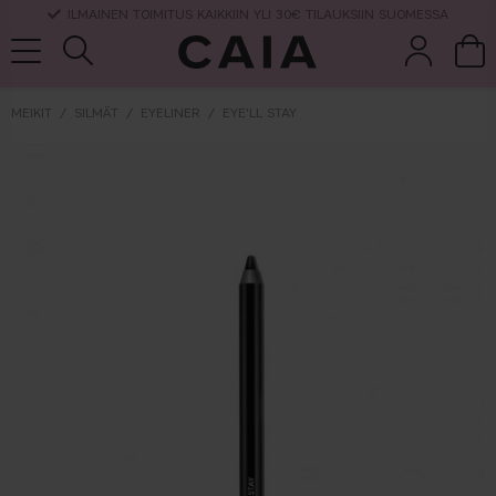
ILMAINEN TOIMITUS KAIKKIIN YLI 30€ TILAUKSIIN SUOMESSA
MEIKIT
SILMÄT
EYELINER
EYE'LL STAY
et &
kuivashampo
hajuvesi
setit
tarvikkeet
o