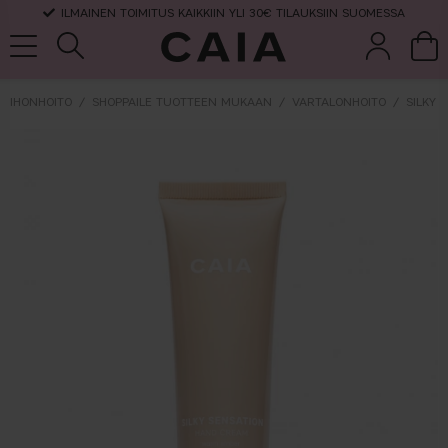
ILMAINEN TOIMITUS KAIKKIIN YLI 30€ TILAUKSIIN SUOMESSA
IHONHOITO
SHOPPAILE TUOTTEEN MUKAAN
VARTALONHOITO
SILKY
et &
kuivashampo
hajuvesi
setit
tarvikkeet
o