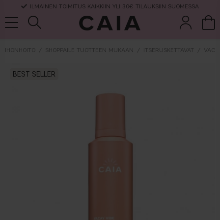
ILMAINEN TOIMITUS KAIKKIIN YLI 30€ TILAUKSIIN SUOMESSA
IHONHOITO
SHOPPAILE TUOTTEEN MUKAAN
ITSERUSKETTAVAT
VACA
et &
kuivashampo
BEST SELLER
hajuvesi
setit
tarvikkeet
o