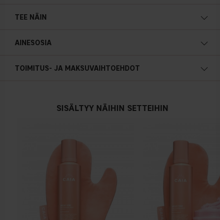
Helppo levittää
TEE NÄIN
Imeytyy nopeasti
AINESOSIA
Ei tahmaa
200 ml / 6.76 fl. oz.
TOIMITUS- JA MAKSUVAIHTOEHDOT
SISÄLTYY NÄIHIN SETTEIHIN