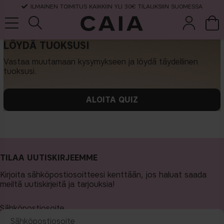
ILMAINEN TOIMITUS KAIKKIIN YLI 30€ TILAUKSIIN SUOMESSA
LÖYDÄ TUOKSUSI
Vastaa muutamaan kysymykseen ja löydä täydellinen
tuoksusi.
et &
kuivashampo
hajuvesi
setit
tarvikkeet
o
ALOITA QUIZ
TILAA UUTISKIRJEEMME
Kirjoita sähköpostiosoitteesi kenttään, jos haluat saada
meiltä uutiskirjeitä ja tarjouksia!
Sähköpostiosoite