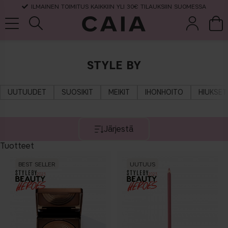
ILMAINEN TOIMITUS KAIKKIIN YLI 30€ TILAUKSIIN SUOMESSA
STYLE BY
et &
kuivashampo
hajuvesi
setit
tarvikkeet
o
UUTUUDET
SUOSIKIT
MEIKIT
IHONHOITO
HIUKSET
Järjestä
Tuotteet
BEST SELLER
UUTUUS