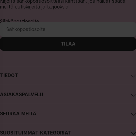
Kirjoita sähköpostiosoitteesi kenttään, jos haluat saada
meiltä uutiskirjeitä ja tarjouksia!
Sähköpostiosoite
TILAA
TIEDOT
Tietoa CAIA Cosmetics
ASIAKASPALVELU
Työpaikat
Ota yhteyttä
Ostoehdot
SEURAA MEITÄ
Peru ostos
Tietosuojakäytäntö
Instagram
Tilauksen seuranta
Cookies
SUOSITUIMMAT KATEGORIAT