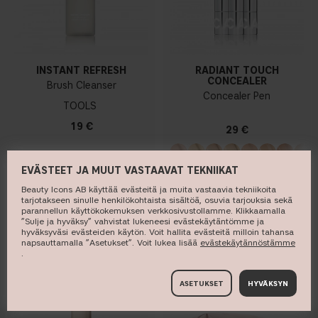
INSTANT REFRESH
RADIANT TOUCH
CONCEALER
Brush Cleanser
Concealer Pen
TOOLS
19 €
29 €
EVÄSTEET JA MUUT VASTAAVAT TEKNIIKAT
Beauty Icons AB käyttää evästeitä ja muita vastaavia tekniikoita
OSTA
OSTA
tarjotakseen sinulle henkilökohtaista sisältöä, osuvia tarjouksia sekä
parannellun käyttökokemuksen verkkosivustollamme. Klikkaamalla
”Sulje ja hyväksy” vahvistat lukeneesi evästekäytäntömme ja
hyväksyväsi evästeiden käytön. Voit hallita evästeitä milloin tahansa
napsauttamalla ”Asetukset”. Voit lukea lisää ​
evästekäytännöstämme
.
BEST SELLER
ASETUKSET
HYVÄKSYN