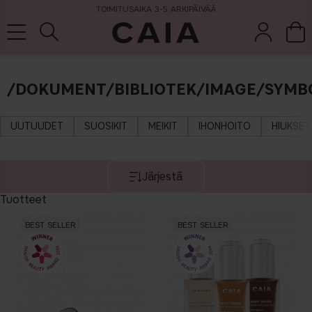
TOIMITUSAIKA 3-5 ARKIPÄIVÄÄ
/DOKUMENT/BIBLIOTEK/IMAGE/SYMB
et &
kuivashampo
hajuvesi
setit
tarvikkeet
o
UUTUUDET
SUOSIKIT
MEIKIT
IHONHOITO
HIUKSET
Järjestä
Tuotteet
BEST SELLER
BEST SELLER